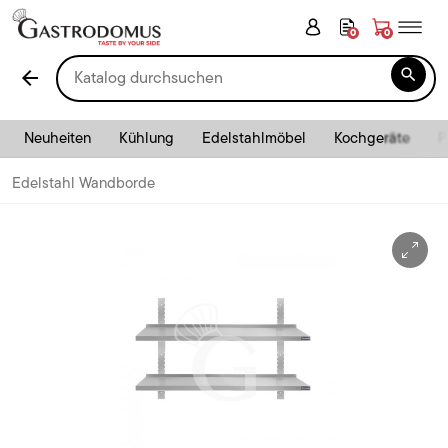
0
0

arrow_back
Neuheiten
Kühlung
Edelstahlmöbel
Kochgeräte
P
Edelstahl Wandborde