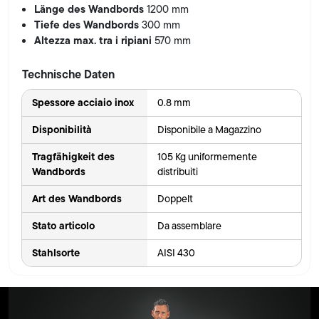
Länge des Wandbords
1200 mm
Tiefe des Wandbords
300 mm
Altezza max. tra i ripiani
570 mm
Technische Daten
Spessore acciaio inox
0.8 mm
Disponibilità
Disponibile a Magazzino
Tragfähigkeit des
105 Kg uniformemente
Wandbords
distribuiti
Art des Wandbords
Doppelt
Stato articolo
Da assemblare
Stahlsorte
AISI 430