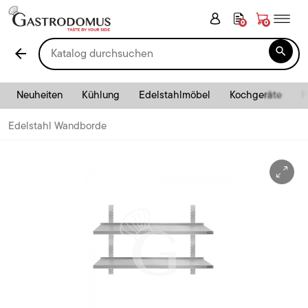
0
0

arrow_back
Neuheiten
Kühlung
Edelstahlmöbel
Kochgeräte
P
Edelstahl Wandborde