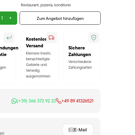
Restaurant, pizzeria, konditorei
+
Zum Angebot hinzufügen
Kostenloser
Versand
ndungen
Sichere
Kleinere Inseln,
tie
Zahlungen
benachteiligte
Verschiedene
Gebiete und
gen
Zahlungsarten
Venedig
ausgenommen
(+39) 366 372 92 22
+49 89 41326521
E-Mail
ten