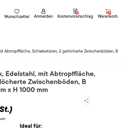
0
0
Anmelden
Kostenvoranschlag
Warenkorb
Wunschzettel
t Abtropffläche, Schiebetüren, 2 gelöcherte Zwischenböden, B
Edelstahl, mit Abtropffläche,
elöcherte Zwischenböden, B
mm x H 1000 mm
St.)
uer
Ideal für: