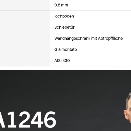
0.8 mm
lochboden
Schiebetür
Wandhängeschrank mit Abtropffläche
Già montato
AISI 430