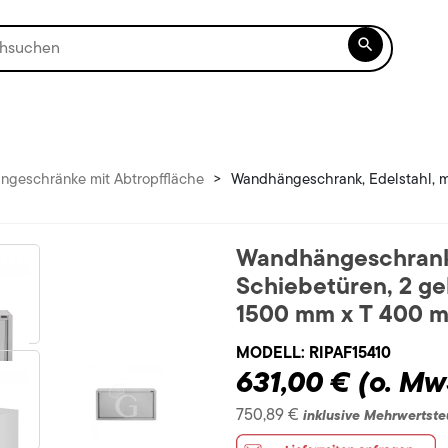

geschränke mit Abtropffläche
>
Wandhängeschrank, Edelstahl, mi
Wandhängeschrank, 
Schiebetüren, 2 g
1500 mm x T 400 
MODELL:
RIPAF15410
631,00 €
(o. Mw
750,89 €
inklusive Mehrwertste