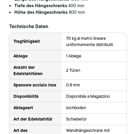
Tiefe des Hängeschranks
400 mm
Höhe des Hängeschranks
800 mm
Technische Daten
70 kg al metro lineare
Tragfähigkeit
uniformemente distribuiti
Ablage
1 Ablage
Anzahl der
2 Türen
Edelstahltüren
Spessore acciaio inox
0.8 mm
Disponibilità
Disponibile a Magazzino
Ablageart
lochboden
Art der Edelstahltür
Schiebetür
Art des
Wandhängeschrank mit