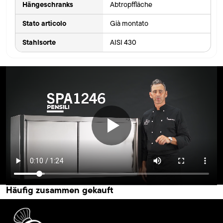
Hängeschranks
Abtropffläche
Stato articolo
Già montato
Stahlsorte
AISI 430
Häufig zusammen gekauft