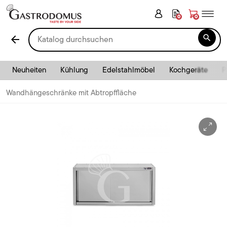
0
0

arrow_back
Neuheiten
Kühlung
Edelstahlmöbel
Kochgeräte
P
Wandhängeschränke mit Abtropffläche