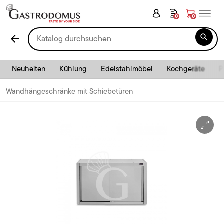
0
0

arrow_back
Neuheiten
Kühlung
Edelstahlmöbel
Kochgeräte
P
Wandhängeschränke mit Schiebetüren