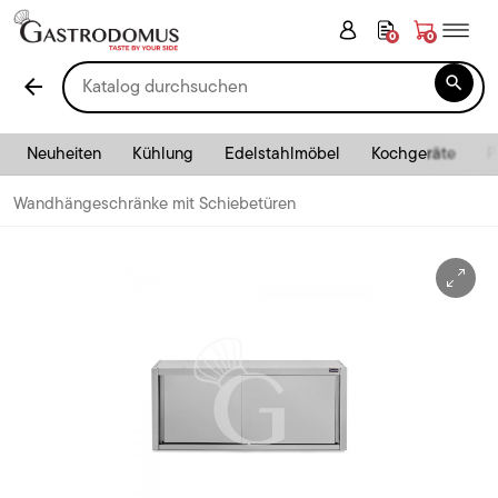
0
0

arrow_back
Neuheiten
Kühlung
Edelstahlmöbel
Kochgeräte
P
Wandhängeschränke mit Schiebetüren