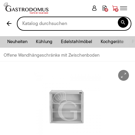
0
0

arrow_back
Neuheiten
Kühlung
Edelstahlmöbel
Kochgeräte
P
Offene Wandhängeschränke mit Zwischenboden