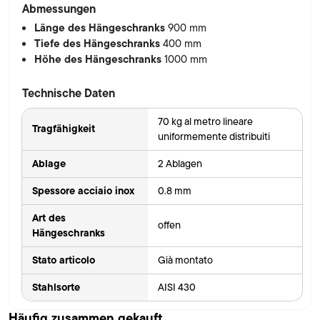
Abmessungen
Länge des Hängeschranks
900 mm
Tiefe des Hängeschranks
400 mm
Höhe des Hängeschranks
1000 mm
Technische Daten
70 kg al metro lineare
Tragfähigkeit
uniformemente distribuiti
Ablage
2 Ablagen
Spessore acciaio inox
0.8 mm
Art des
offen
Hängeschranks
Stato articolo
Già montato
Stahlsorte
AISI 430
Häufig zusammen gekauft