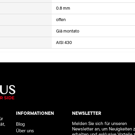
0.8 mm
offen
Già montato
AISI 430
INFORMATIONEN
NEWSLETTER
ür
Melden Sie sich für unseren
ät,
Blog
Newsletter an, um Neuigkeiten 
Über uns
erhalten und exklusive Vorteile 