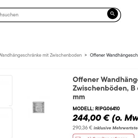

Wandhängeschränke mit Zwischenboden
>
Offener Wandhängeschr
Offener Wandhänge
Zwischenböden, B 
mm
MODELL:
RIPG06410
244,00 €
(o. Mw
290,36 €
inklusive Mehrwertste