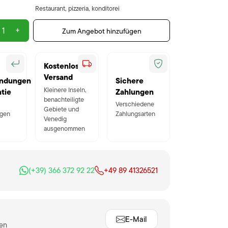
Restaurant, pizzeria, konditorei
+
Zum Angebot hinzufügen
Kostenloser
Versand
ndungen
Sichere
Kleinere Inseln,
tie
Zahlungen
benachteiligte
Verschiedene
Gebiete und
gen
Zahlungsarten
Venedig
ausgenommen
(+39) 366 372 92 22
+49 89 41326521
E-Mail
ten