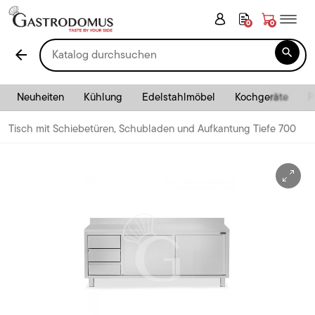
0
0

arrow_back
Neuheiten
Kühlung
Edelstahlmöbel
Kochgeräte
P
Tisch mit Schiebetüren, Schubladen und Aufkantung Tiefe 700