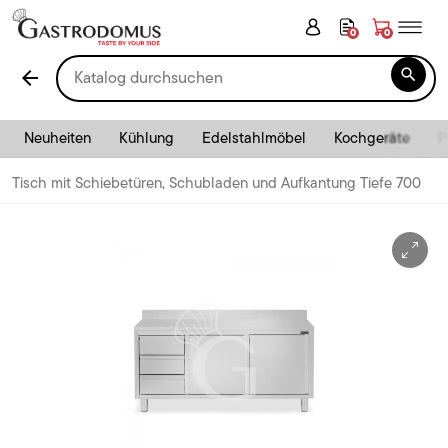
0
0

arrow_back
Neuheiten
Kühlung
Edelstahlmöbel
Kochgeräte
P
Tisch mit Schiebetüren, Schubladen und Aufkantung Tiefe 700