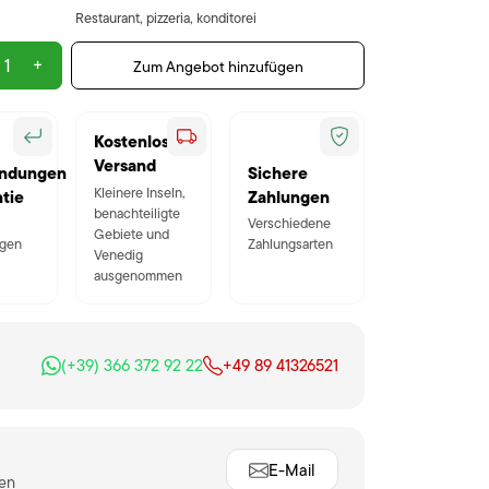
Restaurant, pizzeria, konditorei
+
Zum Angebot hinzufügen
Kostenloser
Versand
ndungen
Sichere
Kleinere Inseln,
tie
Zahlungen
benachteiligte
Verschiedene
Gebiete und
gen
Zahlungsarten
Venedig
ausgenommen
(+39) 366 372 92 22
+49 89 41326521
E-Mail
ten