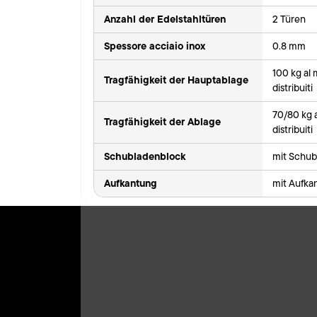
Anzahl der Edelstahltüren
2 Türen
Spessore acciaio inox
0.8 mm
100 kg al
Tragfähigkeit der Hauptablage
distribuiti
70/80 kg 
Tragfähigkeit der Ablage
distribuiti
Schubladenblock
mit Schub
Aufkantung
mit Aufka