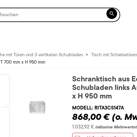

he mit Türen und 3 vertikalen Schubladen
>
Tisch mit Schiebetüre
 x T 700 mm x H 950 mm
Schranktisch aus E
Schubladen links 
x H 950 mm
MODELL:
RITA3CS147A
868,00 €
(o. Mw
1.032,92 €
inklusive Mehrwerts