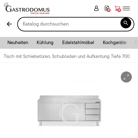
0
0

arrow_back
Neuheiten
Kühlung
Edelstahlmöbel
Kochgeräte
P
Tisch mit Schiebetüren, Schubladen und Aufkantung Tiefe 700