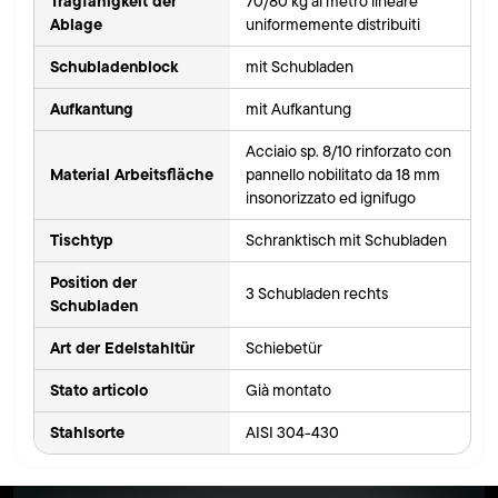
Tragfähigkeit der
70/80 kg al metro lineare
Ablage
uniformemente distribuiti
Schubladenblock
mit Schubladen
Aufkantung
mit Aufkantung
Acciaio sp. 8/10 rinforzato con
Material Arbeitsfläche
pannello nobilitato da 18 mm
insonorizzato ed ignifugo
Tischtyp
Schranktisch mit Schubladen
Position der
3 Schubladen rechts
Schubladen
Art der Edelstahltür
Schiebetür
Stato articolo
Già montato
Stahlsorte
AISI 304-430