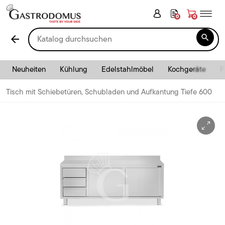
0
0

arrow_back
Neuheiten
Kühlung
Edelstahlmöbel
Kochgeräte
P
Tisch mit Schiebetüren, Schubladen und Aufkantung Tiefe 600