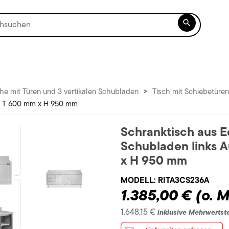

he mit Türen und 3 vertikalen Schubladen
>
Tisch mit Schiebetüre
 x T 600 mm x H 950 mm
Schranktisch aus E
Schubladen links 
x H 950 mm
MODELL:
RITA3CS236A
1.385,00 €
(o. 
1.648,15 €
inklusive Mehrwertst