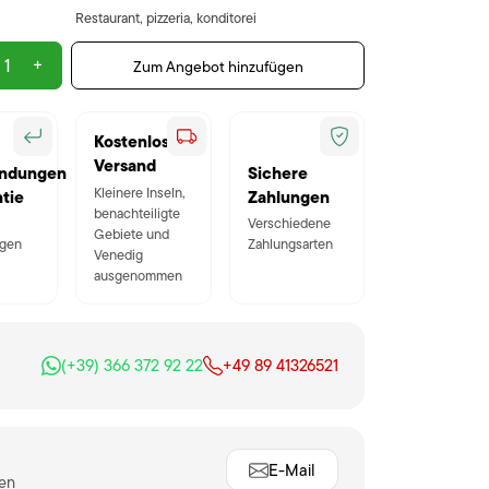
Restaurant, pizzeria, konditorei
+
Zum Angebot hinzufügen
Kostenloser
Versand
ndungen
Sichere
Kleinere Inseln,
tie
Zahlungen
benachteiligte
Verschiedene
Gebiete und
gen
Zahlungsarten
Venedig
ausgenommen
(+39) 366 372 92 22
+49 89 41326521
E-Mail
ten