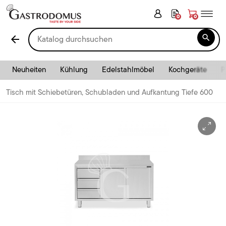
0
0

arrow_back
Neuheiten
Kühlung
Edelstahlmöbel
Kochgeräte
P
Tisch mit Schiebetüren, Schubladen und Aufkantung Tiefe 600