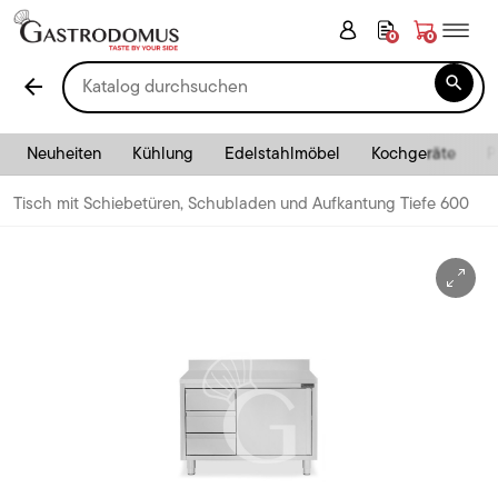
0
0

arrow_back
Neuheiten
Kühlung
Edelstahlmöbel
Kochgeräte
P
Tisch mit Schiebetüren, Schubladen und Aufkantung Tiefe 600