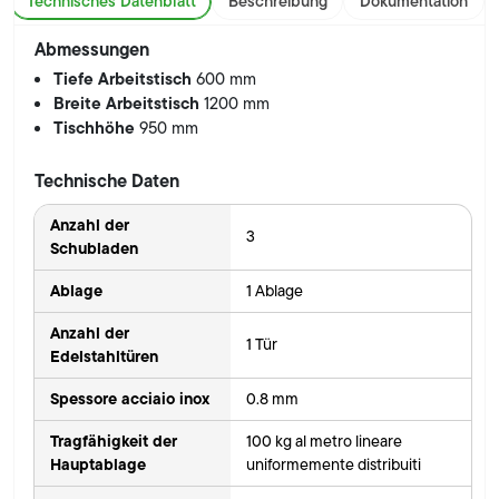
Technisches Datenblatt
Beschreibung
Dokumentation
Abmessungen
Tiefe Arbeitstisch
600 mm
Breite Arbeitstisch
1200 mm
Tischhöhe
950 mm
Technische Daten
Anzahl der
3
Schubladen
Ablage
1 Ablage
Anzahl der
1 Tür
Edelstahltüren
Spessore acciaio inox
0.8 mm
Tragfähigkeit der
100 kg al metro lineare
Hauptablage
uniformemente distribuiti