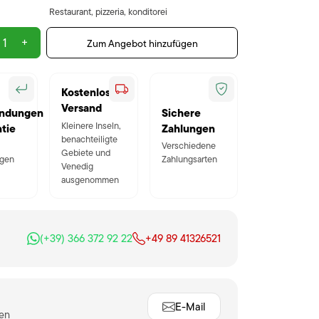
Restaurant, pizzeria, konditorei
+
Zum Angebot hinzufügen
Kostenloser
Versand
ndungen
Sichere
Kleinere Inseln,
tie
Zahlungen
benachteiligte
Verschiedene
Gebiete und
gen
Zahlungsarten
Venedig
ausgenommen
(+39) 366 372 92 22
+49 89 41326521
E-Mail
ten