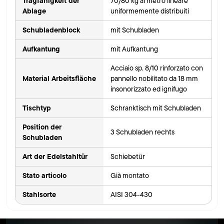
Tragfähigkeit der
70/80 kg al metro lineare
Ablage
uniformemente distribuiti
Schubladenblock
mit Schubladen
Aufkantung
mit Aufkantung
Acciaio sp. 8/10 rinforzato con
Material Arbeitsfläche
pannello nobilitato da 18 mm
insonorizzato ed ignifugo
Tischtyp
Schranktisch mit Schubladen
Position der
3 Schubladen rechts
Schubladen
Art der Edelstahltür
Schiebetür
Stato articolo
Già montato
Stahlsorte
AISI 304-430