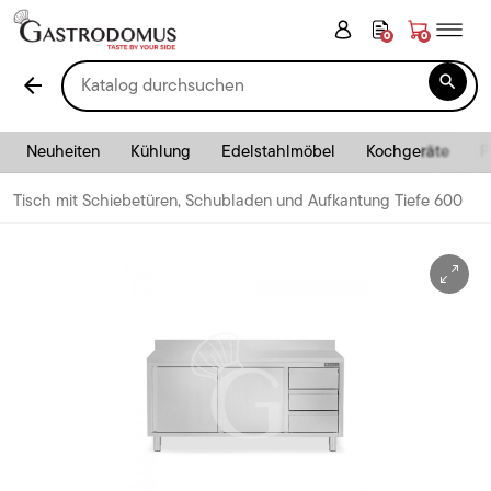
0
0

arrow_back
Neuheiten
Kühlung
Edelstahlmöbel
Kochgeräte
P
Tisch mit Schiebetüren, Schubladen und Aufkantung Tiefe 600