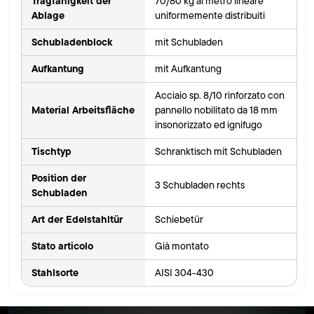
Tragfähigkeit der
70/80 kg al metro lineare
Ablage
uniformemente distribuiti
Schubladenblock
mit Schubladen
Aufkantung
mit Aufkantung
Acciaio sp. 8/10 rinforzato con
Material Arbeitsfläche
pannello nobilitato da 18 mm
insonorizzato ed ignifugo
Tischtyp
Schranktisch mit Schubladen
Position der
3 Schubladen rechts
Schubladen
Art der Edelstahltür
Schiebetür
Stato articolo
Già montato
Stahlsorte
AISI 304-430