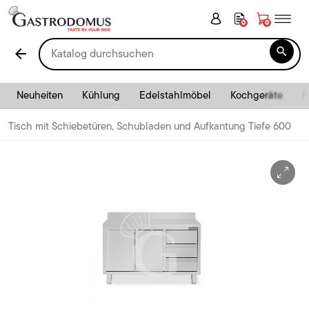
0
0

arrow_back
Neuheiten
Kühlung
Edelstahlmöbel
Kochgeräte
P
Tisch mit Schiebetüren, Schubladen und Aufkantung Tiefe 600