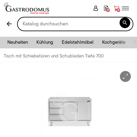
0
0

arrow_back
Neuheiten
Kühlung
Edelstahlmöbel
Kochgeräte
P
Tisch mit Schiebetüren und Schubladen Tiefe 700