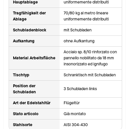
Hauptablage
uniformemente distribuiti
Tragfähigkeit der
70/80 kg al metro lineare
Ablage
uniformemente distribuiti
Schubladenblock
mit Schubladen
Aufkantung
ohne Aufkantung
Acciaio sp. 8/10 rinforzato con
Material Arbeitsfläche
pannello nobilitato da 18 mm
insonorizzato ed ignifugo
Tischtyp
Schranktisch mit Schubladen
Position der
3 Schubladen links
Schubladen
Art der Edelstahltür
Flügeltür
Stato articolo
Già montato
Stahlsorte
AISI 304-430