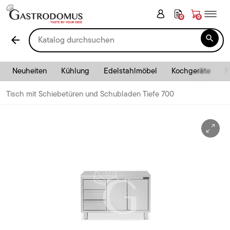
0
0

arrow_back
Neuheiten
Kühlung
Edelstahlmöbel
Kochgeräte
P
Tisch mit Schiebetüren und Schubladen Tiefe 700