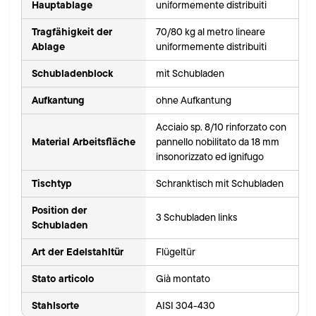
Hauptablage
uniformemente distribuiti
Tragfähigkeit der
70/80 kg al metro lineare
Ablage
uniformemente distribuiti
Schubladenblock
mit Schubladen
Aufkantung
ohne Aufkantung
Acciaio sp. 8/10 rinforzato con
Material Arbeitsfläche
pannello nobilitato da 18 mm
insonorizzato ed ignifugo
Tischtyp
Schranktisch mit Schubladen
Position der
3 Schubladen links
Schubladen
Art der Edelstahltür
Flügeltür
Stato articolo
Già montato
Stahlsorte
AISI 304-430