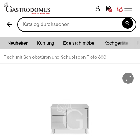
0
0

arrow_back
Neuheiten
Kühlung
Edelstahlmöbel
Kochgeräte
P
Tisch mit Schiebetüren und Schubladen Tiefe 600