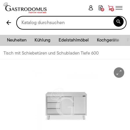
0
0

arrow_back
Neuheiten
Kühlung
Edelstahlmöbel
Kochgeräte
P
Tisch mit Schiebetüren und Schubladen Tiefe 600