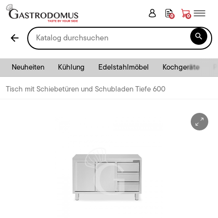
0
0

arrow_back
Neuheiten
Kühlung
Edelstahlmöbel
Kochgeräte
P
Tisch mit Schiebetüren und Schubladen Tiefe 600