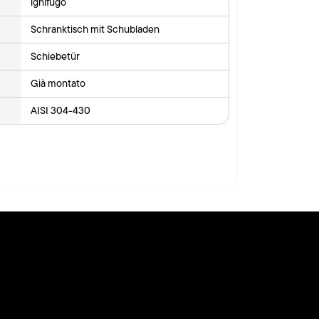
ignifugo
Schranktisch mit Schubladen
Schiebetür
Già montato
AISI 304-430