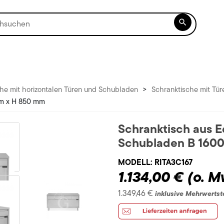

he mit horizontalen Türen und Schubladen
>
Schranktische mit Tür
mm x H 850 mm
Schranktisch aus E
Schubladen B 160
MODELL:
RITA3C167
1.134,00 €
(o. M
1.349,46 €
inklusive Mehrwertst