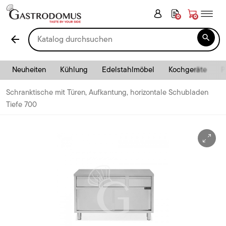
0
0

arrow_back
Neuheiten
Kühlung
Edelstahlmöbel
Kochgeräte
P
Schranktische mit Türen, Aufkantung, horizontale Schubladen
Tiefe 700