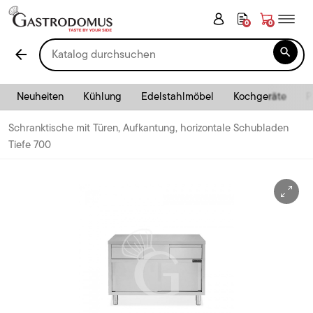
0
0

arrow_back
Neuheiten
Kühlung
Edelstahlmöbel
Kochgeräte
P
Schranktische mit Türen, Aufkantung, horizontale Schubladen
Tiefe 700