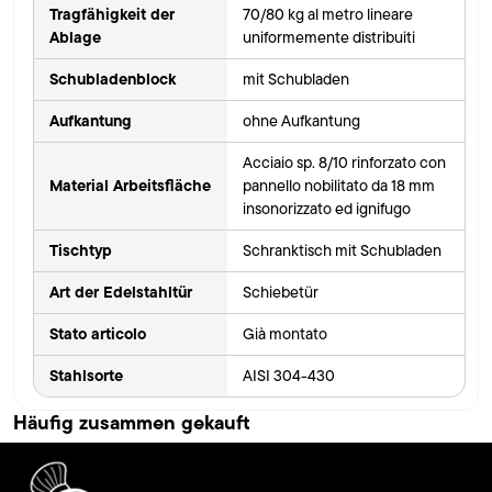
Tragfähigkeit der
70/80 kg al metro lineare
Ablage
uniformemente distribuiti
Schubladenblock
mit Schubladen
Aufkantung
ohne Aufkantung
Acciaio sp. 8/10 rinforzato con
Material Arbeitsfläche
pannello nobilitato da 18 mm
insonorizzato ed ignifugo
Tischtyp
Schranktisch mit Schubladen
Art der Edelstahltür
Schiebetür
Stato articolo
Già montato
Stahlsorte
AISI 304-430
Häufig zusammen gekauft