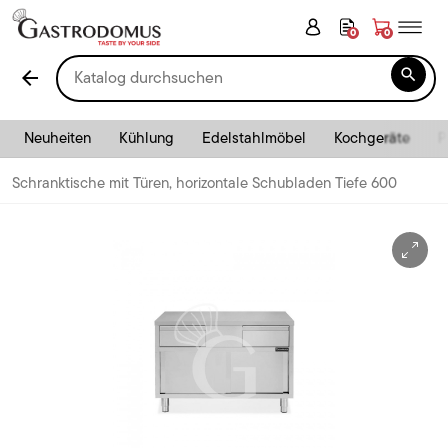
0
0

arrow_back
Neuheiten
Kühlung
Edelstahlmöbel
Kochgeräte
P
Schranktische mit Türen, horizontale Schubladen Tiefe 600