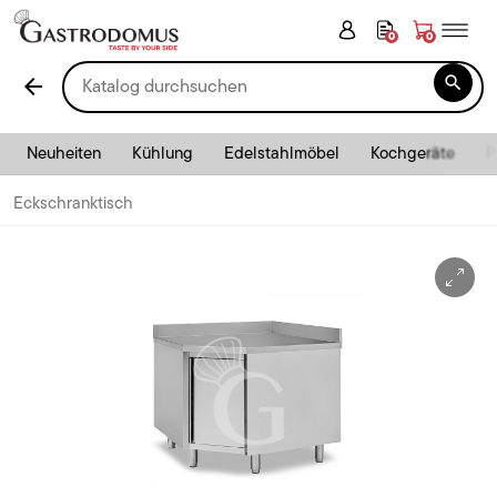
0
0

arrow_back
Neuheiten
Kühlung
Edelstahlmöbel
Kochgeräte
P
Eckschranktisch