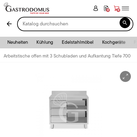
0
0

arrow_back
Neuheiten
Kühlung
Edelstahlmöbel
Kochgeräte
P
Arbeitstische offen mit 3 Schubladen und Aufkantung Tiefe 700