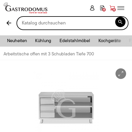
0
0

arrow_back
Neuheiten
Kühlung
Edelstahlmöbel
Kochgeräte
P
Arbeitstische offen mit 3 Schubladen Tiefe 700