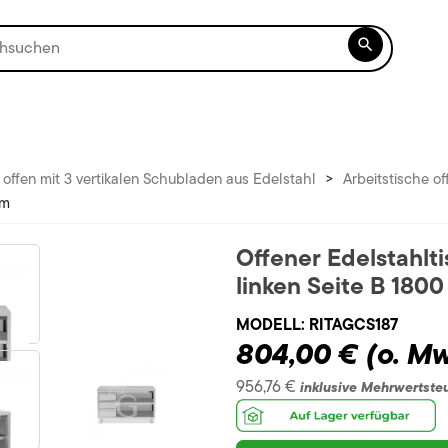

 offen mit 3 vertikalen Schubladen aus Edelstahl
>
Arbeitstische o
mm
Offener Edelstahlt
linken Seite B 18
MODELL:
RITAGCS187
804,00 €
(o. Mw
956,76 €
inklusive Mehrwertste