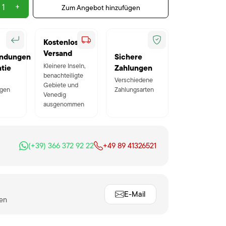
+
Zum Angebot hinzufügen
Kostenloser
Versand
ndungen
Sichere
Kleinere Inseln,
tie
Zahlungen
benachteiligte
Verschiedene
Gebiete und
gen
Zahlungsarten
Venedig
ausgenommen
(+39) 366 372 92 22
+49 89 41326521
E-Mail
ten