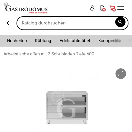
0
0

arrow_back
Neuheiten
Kühlung
Edelstahlmöbel
Kochgeräte
P
Arbeitstische offen mit 3 Schubladen Tiefe 600