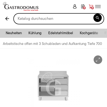
0
0

arrow_back
Neuheiten
Kühlung
Edelstahlmöbel
Kochgeräte
P
Arbeitstische offen mit 3 Schubladen und Aufkantung Tiefe 700