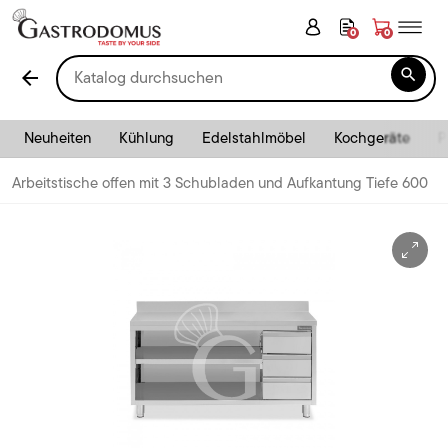
0
0

arrow_back
Neuheiten
Kühlung
Edelstahlmöbel
Kochgeräte
P
Arbeitstische offen mit 3 Schubladen und Aufkantung Tiefe 600