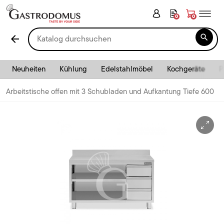
0
0

arrow_back
Neuheiten
Kühlung
Edelstahlmöbel
Kochgeräte
P
Arbeitstische offen mit 3 Schubladen und Aufkantung Tiefe 600