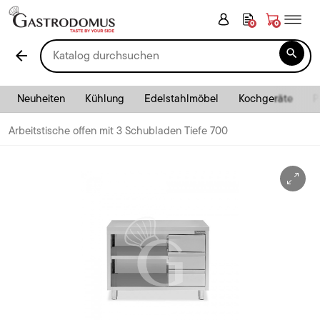
0
0

arrow_back
Neuheiten
Kühlung
Edelstahlmöbel
Kochgeräte
P
Arbeitstische offen mit 3 Schubladen Tiefe 700