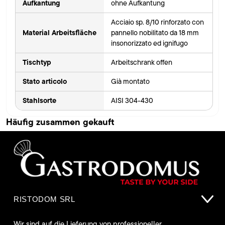
Aufkantung
ohne Aufkantung
Acciaio sp. 8/10 rinforzato con
Material Arbeitsfläche
pannello nobilitato da 18 mm
insonorizzato ed ignifugo
Tischtyp
Arbeitschrank offen
Stato articolo
Già montato
Stahlsorte
AISI 304-430
Häufig zusammen gekauft
RISTODOM SRL
Wir sind auf die Lieferung von professioneller