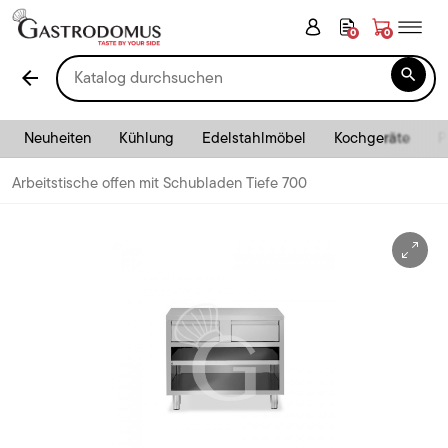
0
0

arrow_back
Neuheiten
Kühlung
Edelstahlmöbel
Kochgeräte
P
Arbeitstische offen mit Schubladen Tiefe 700