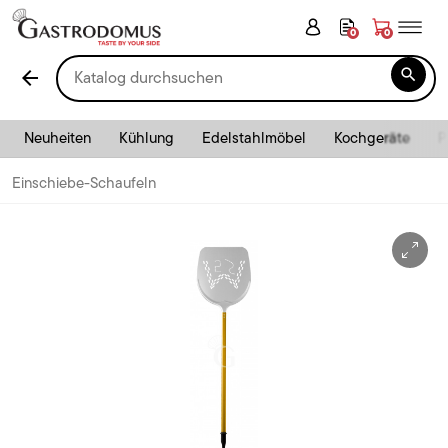
0
0

arrow_back
Neuheiten
Kühlung
Edelstahlmöbel
Kochgeräte
P
Einschiebe-Schaufeln