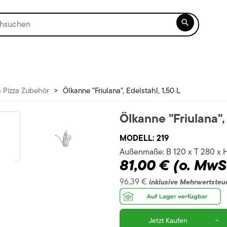

s Pizza Zubehör
>
Ölkanne "Friulana", Edelstahl, 1,50 L
Ölkanne "Friulana", 
MODELL:
219
Außenmaße:
B 120 x T 280 x
81,00 €
(o. MwS
96,39 €
inklusive Mehrwertsteu
-
Jetzt Kaufen