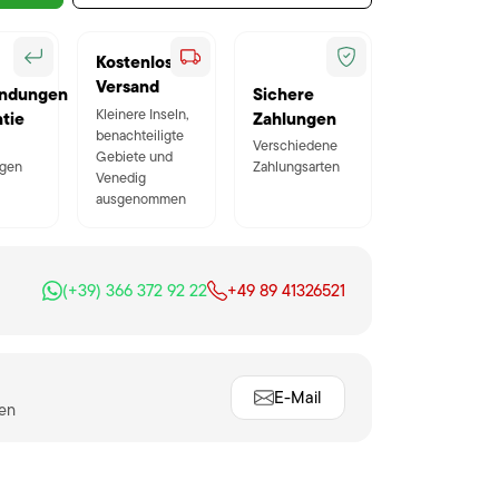
Kostenloser
Versand
ndungen
Sichere
Kleinere Inseln,
tie
Zahlungen
benachteiligte
Verschiedene
Gebiete und
gen
Zahlungsarten
Venedig
ausgenommen
(+39) 366 372 92 22
+49 89 41326521
E-Mail
ten