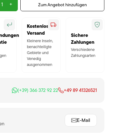
+
Zum Angebot hinzufügen
Kostenloser
Versand
ndungen
Sichere
Kleinere Inseln,
tie
Zahlungen
benachteiligte
Verschiedene
Gebiete und
gen
Zahlungsarten
Venedig
ausgenommen
(+39) 366 372 92 22
+49 89 41326521
E-Mail
ten