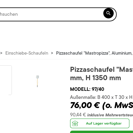

>
Einschiebe-Schaufeln
>
Pizzaschaufel "Mastropizza", Aluminiu
Pizzaschaufel "Mas
mm, H 1350 mm
MODELL:
97/40
Außenmaße:
B 400 x T 30 x 
76,00 €
(o. MwS
90,44 €
inklusive Mehrwertsteu