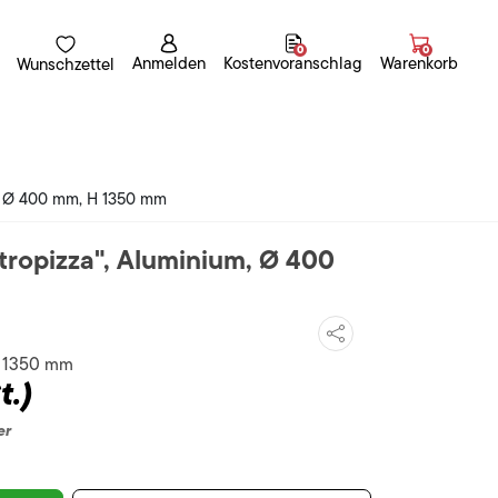
0
0
Anmelden
Kostenvoranschlag
Warenkorb
Wunschzettel
m, Ø 400 mm, H 1350 mm
tropizza", Aluminium, Ø 400
H 1350 mm
t.)
er