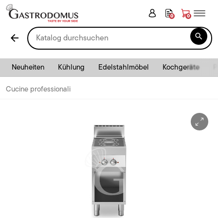
0
0

arrow_back
Neuheiten
Kühlung
Edelstahlmöbel
Kochgeräte
P
Cucine professionali