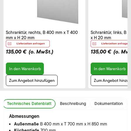
Schranktür, rechts, B 400 mm x T 400
Schranktür, links, B
mm x H 20 mm
x H 20 mm
135,00 €
(o. MwSt.)
135,00 €
(o. MwS
In den Warenkorb
In den Warenkorb
Zum Angebot hinzufügen
Zum Angebot hinzu
Technisches Datenblatt
Beschreibung
Dokumentation
Abmessungen
Außenmaße
B 400 mm x T 700 mm x H 850 mm
Küchentiefe
700 mm