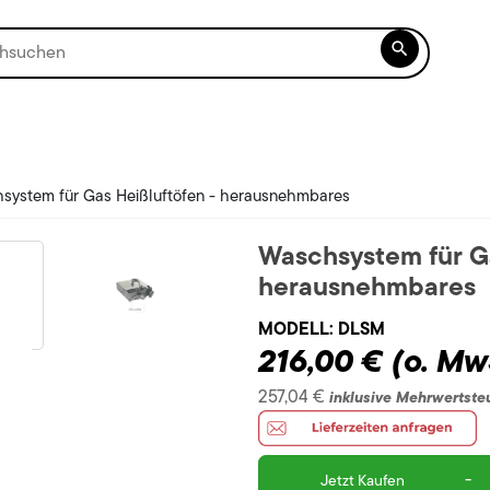

system für Gas Heißluftöfen - herausnehmbares
Waschsystem für Ga
herausnehmbares
MODELL:
DLSM
216,00 €
(o. Mw
257,04 €
inklusive Mehrwertste
-
Jetzt Kaufen