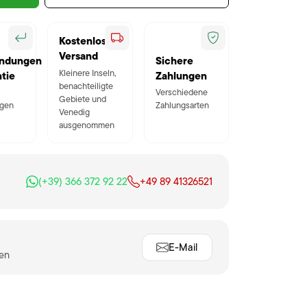
Kostenloser
Versand
ndungen
Sichere
Kleinere Inseln,
tie
Zahlungen
benachteiligte
Verschiedene
Gebiete und
gen
Zahlungsarten
Venedig
ausgenommen
(+39) 366 372 92 22
+49 89 41326521
E-Mail
ten