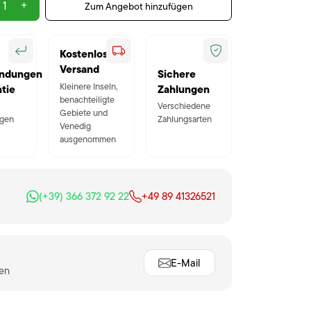
+
Zum Angebot hinzufügen
Kostenloser
Versand
ndungen
Sichere
Kleinere Inseln,
tie
Zahlungen
benachteiligte
Verschiedene
Gebiete und
gen
Zahlungsarten
Venedig
ausgenommen
(+39) 366 372 92 22
+49 89 41326521
E-Mail
ten