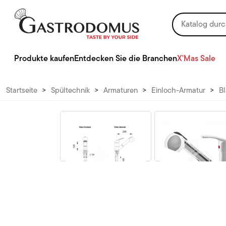
Produkte kaufen
Entdecken Sie die Branchen
X'Mas Sale
Startseite
>
Spültechnik
>
Armaturen
>
Einloch-Armatur
>
Bl