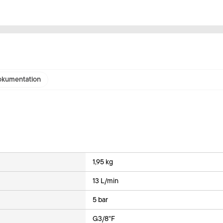
kumentation
1,95 kg
13 L/min
5 bar
G3/8"F