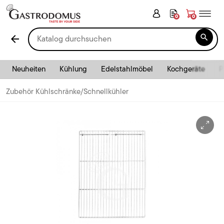
0
0

arrow_back
Neuheiten
Kühlung
Edelstahlmöbel
Kochgeräte
P
Zubehör Kühlschränke/Schnellkühler