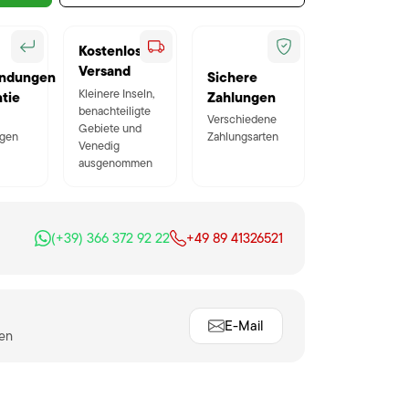
Kostenloser
Versand
ndungen
Sichere
Kleinere Inseln,
tie
Zahlungen
benachteiligte
Verschiedene
Gebiete und
gen
Zahlungsarten
Venedig
ausgenommen
(+39) 366 372 92 22
+49 89 41326521
E-Mail
ten