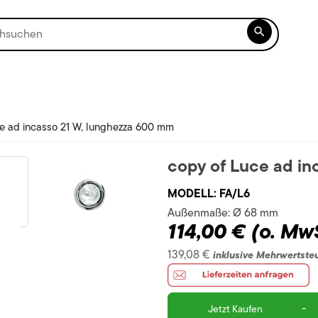

e ad incasso 21 W, lunghezza 600 mm
copy of Luce ad in
MODELL:
FA/L6
Außenmaße:
Ø 68 mm
114,00 €
(o. MwS
139,08 €
inklusive Mehrwertste
-
Jetzt Kaufen