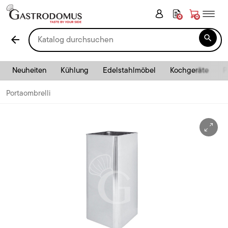
0
0

arrow_back
Neuheiten
Kühlung
Edelstahlmöbel
Kochgeräte
P
Portaombrelli