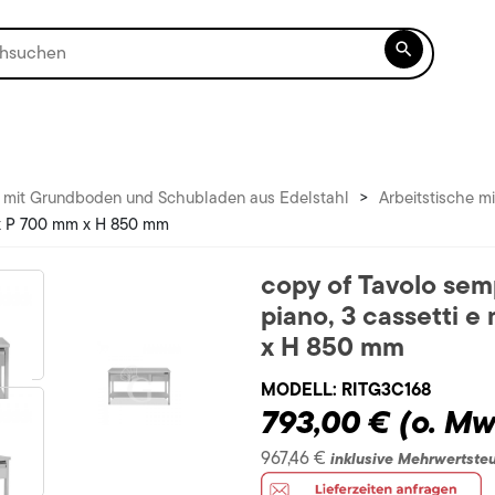

e mit Grundboden und Schubladen aus Edelstahl
>
Arbeitstische 
m x P 700 mm x H 850 mm
copy of Tavolo semp
piano, 3 cassetti 
x H 850 mm
MODELL:
RITG3C168
793,00 €
(o. Mw
967,46 €
inklusive Mehrwertste