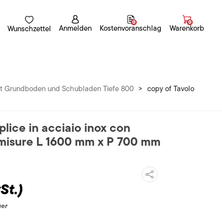
0
0
Anmelden
Kostenvoranschlag
Warenkorb
Wunschzettel
mit Grundboden und Schubladen Tiefe 800
>
copy of Tavolo
lice in acciaio inox con
e misure L 1600 mm x P 700 mm
St.)
uer