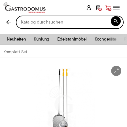
0
0

arrow_back
Neuheiten
Kühlung
Edelstahlmöbel
Kochgeräte
P
Komplett Set