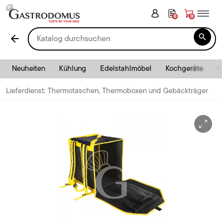
0
0

arrow_back
Neuheiten
Kühlung
Edelstahlmöbel
Kochgeräte
P
Lieferdienst: Thermotaschen, Thermoboxen und Gebäckträger